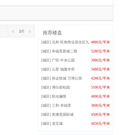
1
/0
推荐楼盘
[城区]
泓和·旺角商业居住区九
4880元/平米
期
[城区]
幸福里新城二期
5280元/平米
[城区]
广恒·中央公园
3980元/平米
[城区]
云星·钱隆学府
3480元/平米
[城区]
裕达悦城·万博公馆
4288元/平米
[城区]
博白碧桂园
5100元/平米
[城区]
阳光骊憬
4690元/平米
[城区]
三和·幸福里
3600元/平米
[城区]
美澳思国际城
4500元/平米
[城区]
龙宝城
4450元/平米