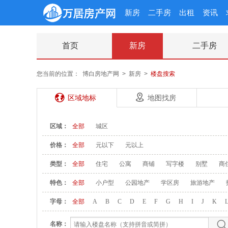
新房
二手房
出租
资讯
首页
新房
二手房
您当前的位置：
博白房地产网
>
新房
>
楼盘搜索
区域地标
地图找房
区域：
全部
城区
价格：
全部
元以下
元以上
类型：
全部
住宅
公寓
商铺
写字楼
别墅
商
特色：
全部
小户型
公园地产
学区房
旅游地产
字母：
全部
A
B
C
D
E
F
G
H
I
J
K
名称：