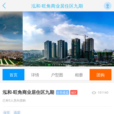
泓和·旺角商业居住区九期
首页
详情
户型图
相册
团购
泓和·旺角商业居住区九期
101140
在售楼盘
城区
已有0人意向团购
住宅
高层