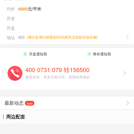
均价
4880
元/平米
开发
开盘
地址
城区
(
博白县博白镇规划20米南州北路延长线东侧
)
开盘通知我
降价通知我
400 0731 079 转156500
最新政策，更多优惠详情，请致电售楼处
最新动态
new
周边配套