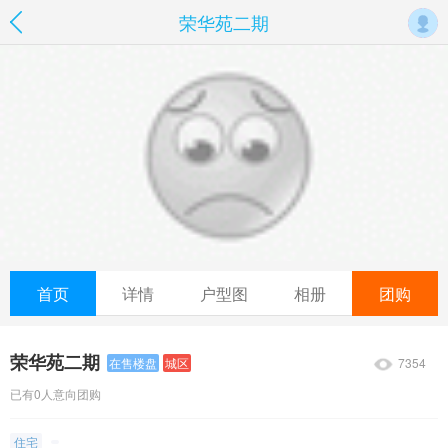
荣华苑二期
首页
详情
户型图
相册
团购
荣华苑二期
7354
在售楼盘
城区
已有0人意向团购
住宅