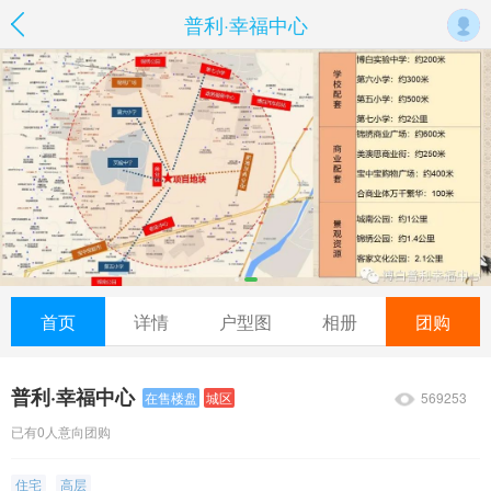
普利·幸福中心
首页
详情
户型图
相册
团购
普利·幸福中心
569253
在售楼盘
城区
已有0人意向团购
住宅
高层