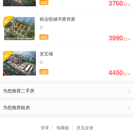
3760
城区
元/㎡
93套，博白房价为4323元/㎡
裕达悦城书香世家
热门
3990
城区
元/㎡
龙宝城
热门
4450
城区
元/㎡
为您推荐二手房
为您推荐租房
登录
电脑版
意见反馈