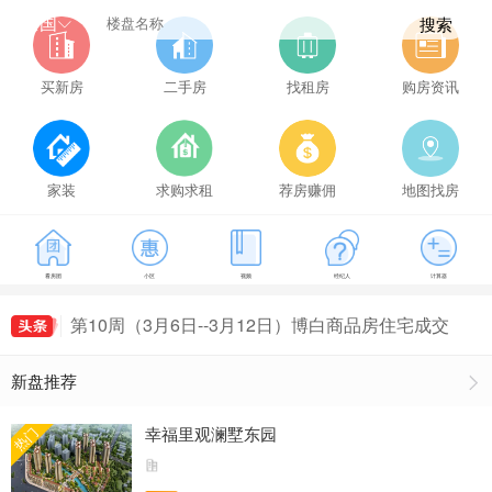
全国
搜索
买新房
二手房
找租房
购房资讯
家装
求购求租
荐房赚佣
地图找房
看房团
小区
视频
经纪人
计算器
第18周（5月1日--5月7日）博白商品房住宅最新房
价出炉，博白房价为4260元/㎡
第10周（3月6日--3月12日）博白商品房住宅成交
93套，博白房价为4323元/㎡
推动万达落地，博白对这块地进行用地性质调整！
新盘推荐
第12周（3月20日--3月26日）博白商品房住宅成交
109套，博白房价为4251元/㎡
第15周（4月10日--4月16日）博白商品房住宅成交
幸福里观澜墅东园
热门
82套，博白房价为4466元/㎡
第18周（5月1日--5月7日）博白商品房住宅最新房
价出炉，博白房价为4260元/㎡
第10周（3月6日--3月12日）博白商品房住宅成交