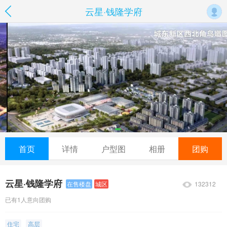
云星·钱隆学府
首页
详情
户型图
相册
团购
云星·钱隆学府
132312
在售楼盘
城区
已有1人意向团购
住宅
高层