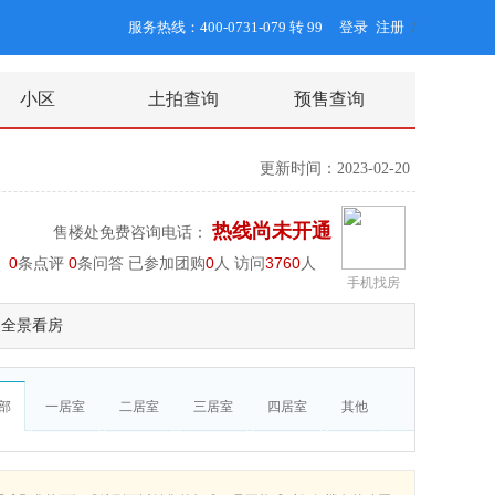
服务热线：400-0731-079 转 99
登录
注册
/
小区
土拍查询
预售查询
更新时间：2023-02-20
热线尚未开通
售楼处免费咨询电话：
0
条点评
0
条问答 已参加团购
0
人 访问
3760
人
手机找房
全景看房
部
一居室
二居室
三居室
四居室
其他