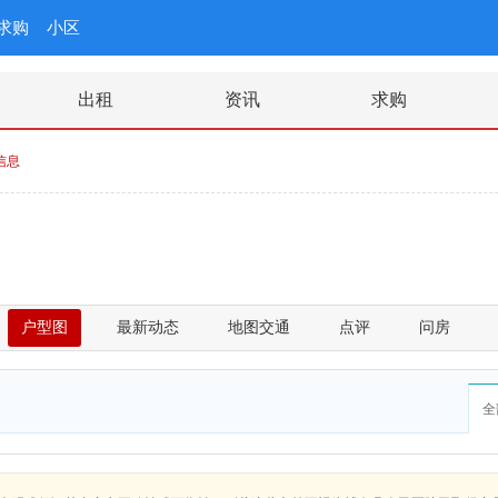
求购
小区
出租
资讯
求购
信息
户型图
最新动态
地图交通
点评
问房
全