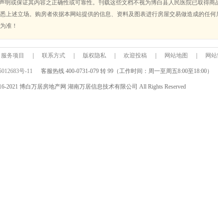
不声明或保证其内容之正确性或可靠性。刊载这些文档不视为博白县人民医院已取得商
悉上述立场。购房者依据本网站提供的信息、资料及图表进行房屋交易做造成的任何
为准！
服务项目
|
联系方式
|
版权隐私
|
欢迎投稿
|
网站地图
|
网站
012683号-11
客服热线 400-0731-079 转 99（工作时间：周一至周五8:00至18:00）
© 2016-2021 博白万居房地产网 湖南万居信息技术有限公司 All Rights Reserved